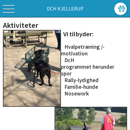
DCH KJELLERUP
Aktiviteter
Vi tilbyder:
Hvalpetræning /-
motivation
DcH
programmet herunder
spor
Rally-lydighed
Familie-hunde
Nosework