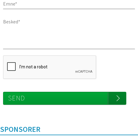
Send kopi til mig
SEND
SPONSORER